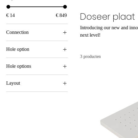
Doseer plaat
€ 14
€ 849
Introducing our new and inno
Connection
next level!
Camlock
Hole option
On Request
3 producten
5mm Holes
Hole options
On request
5mm Holes
Layout
On request
3 x 7 mould
3 x 8 mould
blind plate
Layout on request