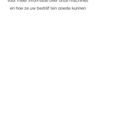
voor meer informatie over onze machines
en hoe ze uw bedrijf ten goede kunnen
komen!
Een offerte
aanvragen
Neem even de tijd om het formulier in te
vullen.
Voornaam
Achternaam
E-mail