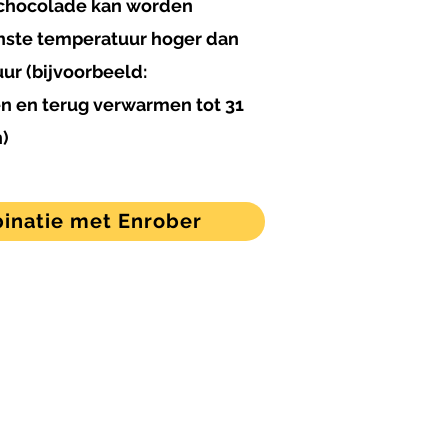
 chocolade kan worden
ste temperatuur hoger dan
ur (bijvoorbeeld:
n en terug verwarmen tot 31
n)
inatie met Enrober